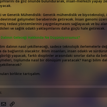
şımlarını da göz önünde bulundurarak, insan-merkezli yapay zek
ayacak.
i ve Genetik Mühendislik: Genetik mühendislik ve biyoteknoloji, 
k devrimsel gelişmeleri beraberinde getirecek. İnsan genomi üzer
rilmiş tedavi yöntemlerinin yaygınlaşmasını sağlayacak ve bu alan
kileri ve sağlık odaklı yaklaşımlarını daha güçlü hale getirecek.
m Dalının Geleceği Hakkında Ne Düşünüyorsunuz?
lim dalının nasıl şekilleneceği, sadece teknolojik ilerlemelerle 
la da bağlantılı olacaktır. Bilim insanları, insan odaklı ve sürdürü
birliği yapacak, farklı disiplinler arasındaki sınırlar daha da beli
işmeleri, toplumda nasıl bir dönüşüm yaratacak? Hangi bilim dal
 şekillenecek?
uları birlikte tartışalım.
l.
hatsApp
E-posta
Link