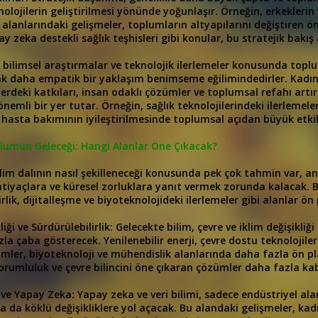
knolojilerin geliştirilmesi yönünde yoğunlaşır. Örneğin, erkeklerin
alanlarındaki gelişmeler, toplumların altyapılarını değiştiren öne
ay zeka destekli sağlık teşhisleri gibi konular, bu stratejik bakış
, bilimsel araştırmalar ve teknolojik ilerlemeler konusunda topl
 daha empatik bir yaklaşım benimseme eğilimindedirler. Kadınları
lerdeki katkıları, insan odaklı çözümler ve toplumsal refahı art
emli bir yer tutar. Örneğin, sağlık teknolojilerindeki ilerlemeler
 hasta bakımının iyileştirilmesinde toplumsal açıdan büyük etki
plumun Geleceği: Hangi Alanlar Öne Çıkacak?
lim dalının nasıl şekilleneceği konusunda pek çok tahmin var, anc
tiyaçlara ve küresel zorluklara yanıt vermek zorunda kalacak. Bu
irlik, dijitalleşme ve biyoteknolojideki ilerlemeler gibi alanlar ö
liği ve Sürdürülebilirlik: Gelecekte bilim, çevre ve iklim değişikli
zla çaba gösterecek. Yenilenebilir enerji, çevre dostu teknolojil
mler, biyoteknoloji ve mühendislik alanlarında daha fazla ön pl
rumluluk ve çevre bilincini öne çıkaran çözümler daha fazla ka
 ve Yapay Zeka: Yapay zeka ve veri bilimi, sadece endüstriyel a
 da köklü değişikliklere yol açacak. Bu alandaki gelişmeler, ka