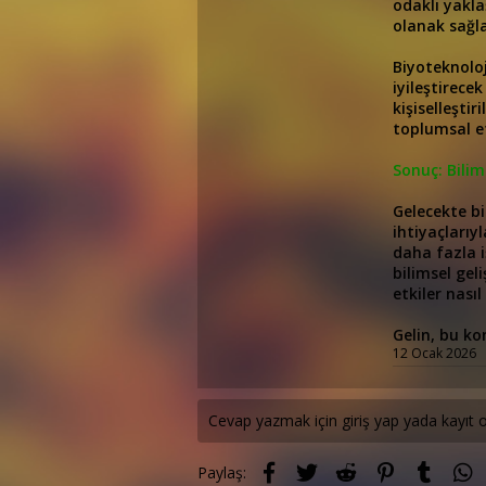
odaklı yakla
olanak sağl
Biyoteknoloj
iyileştirece
kişiselleşti
toplumsal et
Sonuç: Bili
Gelecekte bi
ihtiyaçlarıy
daha fazla iş
bilimsel gel
etkiler nasıl
Gelin, bu kon
12 Ocak 2026
Cevap yazmak için giriş yap yada kayıt o
Facebook
Twitter
Reddit
Pinterest
Tumblr
W
Paylaş: