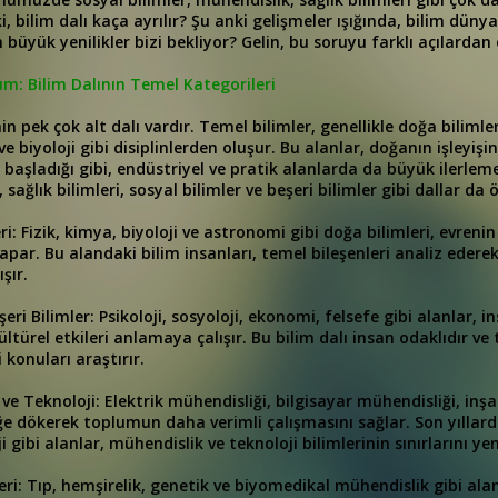
i, bilim dalı kaça ayrılır? Şu anki gelişmeler ışığında, bilim dünya
 büyük yenilikler bizi bekliyor? Gelin, bu soruyu farklı açılardan 
m: Bilim Dalının Temel Kategorileri
n pek çok alt dalı vardır. Temel bilimler, genellikle doğa bilimler
 ve biyoloji gibi disiplinlerden oluşur. Bu alanlar, doğanın işleyi
 başladığı gibi, endüstriyel ve pratik alanlarda da büyük ilerleme
sağlık bilimleri, sosyal bilimler ve beşeri bilimler gibi dallar da 
ri: Fizik, kimya, biyoloji ve astronomi gibi doğa bilimleri, evren
apar. Bu alandaki bilim insanları, temel bileşenleri analiz edere
şır.
şeri Bilimler: Psikoloji, sosyoloji, ekonomi, felsefe gibi alanlar, 
ültürel etkileri anlamaya çalışır. Bu bilim dalı insan odaklıdır ve
i konuları araştırır.
ve Teknoloji: Elektrik mühendisliği, bilgisayar mühendisliği, inşa
iğe dökerek toplumun daha verimli çalışmasını sağlar. Son yıllar
 gibi alanlar, mühendislik ve teknoloji bilimlerinin sınırlarını yen
leri: Tıp, hemşirelik, genetik ve biyomedikal mühendislik gibi ala