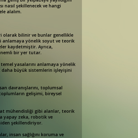
sı nasıl şekillenecek ve hangi
ele alalım.
i olarak bilinir ve bunlar genellikle
şini anlamaya yönelik soyut ve teorik
ler kaydetmiştir. Ayrıca,
önemli bir yer tutar.
in temel yasalarını anlamaya yönelik
k daha büyük sistemlerin işleyişini
insan davranışlarını, toplumsal
 toplumların gelişimi, bireysel
at mühendisliği gibi alanlar, teorik
da yapay zeka, robotik ve
iden şekillendiriyor.
nlar, insan sağlığını koruma ve