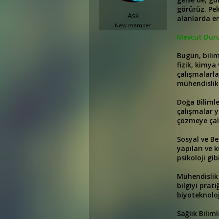
a
a
görürüz. Pek
Ask
t
r
alanlarda en
a
i
New member
n
h
Mevcut Duru
i
Bugün, bilimi
fizik, kimya
çalışmalarla
mühendislik, 
Doğa Bilimle
çalışmalar y
çözmeye çalı
Sosyal ve Be
yapıları ve k
psikoloji gib
Mühendislik 
bilgiyi prat
biyoteknoloji
Sağlık Bilim