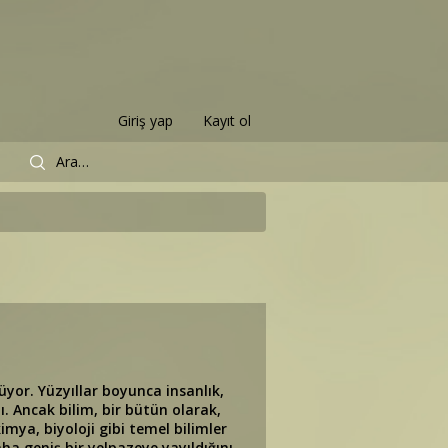
Giriş yap
Kayıt ol
üyor. Yüzyıllar boyunca insanlık,
ı. Ancak bilim, bir bütün olarak,
imya, biyoloji gibi temel bilimler
aha geniş bir yelpazeye yayıldığını