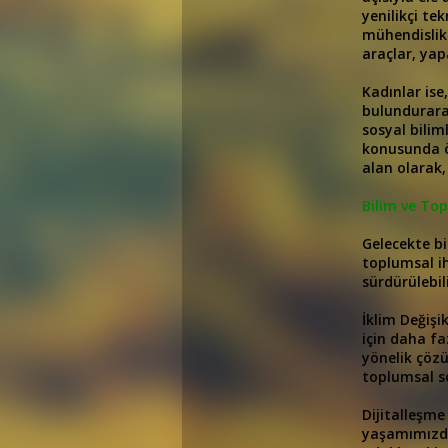
yenilikçi te
mühendislik 
araçlar, yap
Kadınlar ise
bulundurarak
sosyal bilim
konusunda ön
alan olarak,
Bilim ve To
Gelecekte bi
toplumsal ih
sürdürülebil
İklim Değişik
için daha fa
yönelik çözü
toplumsal so
Dijitalleşme
yaşamımızda