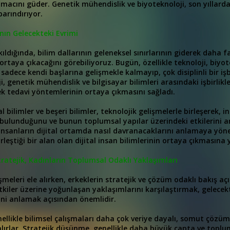
amacını güder. Genetik mühendislik ve biyoteknoloji, son yıllar
barındırıyor.
ının Gelecekteki Evrimi
ıldığında, bilim dallarının geleneksel sınırlarının giderek daha faz
n ortaya çıkacağını görebiliyoruz. Bugün, özellikle teknoloji, biyot
 sadece kendi başlarına gelişmekle kalmayıp, çok disiplinli bir işb
i, genetik mühendislik ve bilgisayar bilimleri arasındaki işbirlikle
k tedavi yöntemlerinin ortaya çıkmasını sağladı.
l bilimler ve beşeri bilimler, teknolojik gelişmelerle birleşerek, i
bulunduğunu ve bunun toplumsal yapılar üzerindeki etkilerini ana
nsanların dijital ortamda nasıl davranacaklarını anlamaya yönel
leştiği bir alan olan dijital insan bilimlerinin ortaya çıkmasına y
tratejik, Kadınların Toplumsal Odaklı Yaklaşımları
işmeleri ele alırken, erkeklerin stratejik ve çözüm odaklı bakış aç
kiler üzerine yoğunlaşan yaklaşımlarını karşılaştırmak, gelecekte
ini anlamak açısından önemlidir.
nellikle bilimsel çalışmaları daha çok veriye dayalı, somut çözüm
 alırlar. Stratejik düşünme, genellikle daha büyük çapta ve toplu