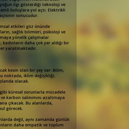
 yoğun ilgi gösterdiği teknoloji ve
mli buluşlara yol açtı. Elektrikli
 açısının sonucudur.
umsal etkileri göz önünde
n, sağlık bilimleri, psikoloji ve
ırmaya yönelik çalışmalar
, kadınların daha çok yer aldığı bir
ler yaratmaktadır.
ak kesin olan bir şey var: Bilim,
 noktada, iklim değişikliği,
n planda olacak.
ği gibi küresel sorunlarla mücadele
er ve karbon salınımını azaltmaya
ana çıkacak. Bu alanlarda,
bul görecek.
lanlarda değil, aynı zamanda günlük
dınların daha empatik ve toplum