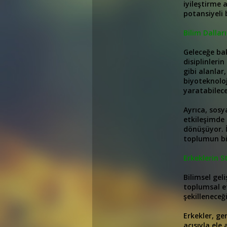
iyileştirme 
potansiyeli 
Bilim Dallar
Geleceğe bak
disiplinleri
gibi alanlar,
biyoteknoloj
yaratabilece
Ayrıca, sosya
etkileşimde 
dönüşüyor. İ
toplumun bir
Erkeklerin S
Bilimsel gel
toplumsal et
şekilleneceğ
Erkekler, ge
açısıyla ele