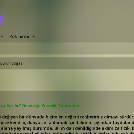
Kullanıcılar
 Burun Boğaz
aça Ayrılır? Geleceğe Yönelik Tahminler
li değişen bir dünyada bizim en değerli rehberimiz olmayı sürdür
ni ve kendi iç dünyasını anlamak için bilimin ışığından faydaland
ı alana yayılmış durumda. Bilim dalı denildiğinde aklımıza fizik, k
nümüzde sosyal bilimler, mühendislik, sağlık bilimleri gibi çok d