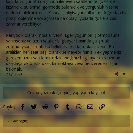
kanıtlanmıştır. Bu da günün ilerleyen saatlerinde gözlerde
kızarıklık, sulanma, görmede bulanıklık ve yorgunluk hissine
neden olabilmektedir. Kısacası; bilgisayar kullanımı doğrudan bir
göz problemine yol açmasa da dolaylı yollarla gözlere ciddi
zararlar verebiliyor.
Periyodik olarak molalar verin: Eğer yoğun bir iş temposuna
sahipseniz ve uzun saatler bilgisayar başında çalışmak
zorundaysanız mutlaka belirli aralıklarla molalar verin. Bu
aralıkları her saat başı olarak belirleyebilirsiniz. Tek yapmanız
gereken uzun saatlerdir odaklandığınız bilgisayar ekranından
uzaklaşarak ofiste uzak bir noktaya veya pencereden dışarı
bakmak.
2 Eyl 2021
#1
Cevap yazmak için giriş yap yada kayıt ol.
Facebook
Twitter
Reddit
Pinterest
Tumblr
WhatsApp
E-posta
Link
Paylaş:
Göz Sağlığı