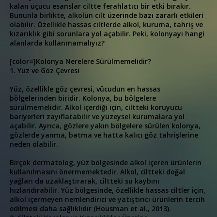
kalan uçucu esanslar ciltte ferahlatıcı bir etki bırakır.
Bununla birlikte, alkolün cilt üzerinde bazı zararlı etkileri
olabilir. Özellikle hassas ciltlerde alkol, kuruma, tahriş ve
kızarıklık gibi sorunlara yol açabilir. Peki, kolonyayı hangi
alanlarda kullanmamalıyız?
[color=]Kolonya Nerelere Sürülmemelidir?
1. Yüz ve Göz Çevresi
Yüz, özellikle göz çevresi, vücudun en hassas
bölgelerinden biridir. Kolonya, bu bölgelere
sürülmemelidir. Alkol içerdiği için, ciltteki koruyucu
bariyerleri zayıflatabilir ve yüzeysel kurumalara yol
açabilir. Ayrıca, gözlere yakın bölgelere sürülen kolonya,
gözlerde yanma, batma ve hatta kalıcı göz tahrişlerine
neden olabilir.
Birçok dermatolog, yüz bölgesinde alkol içeren ürünlerin
kullanılmasını önermemektedir. Alkol, ciltteki doğal
yağları da uzaklaştırarak, ciltteki su kaybını
hızlandırabilir. Yüz bölgesinde, özellikle hassas ciltler için,
alkol içermeyen nemlendirici ve yatıştırıcı ürünlerin tercih
edilmesi daha sağlıklıdır (Housman et al., 2013).