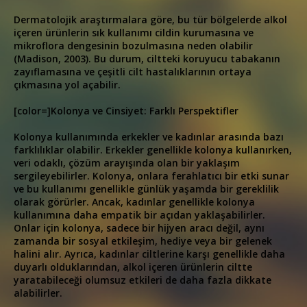
Dermatolojik araştırmalara göre, bu tür bölgelerde alkol
içeren ürünlerin sık kullanımı cildin kurumasına ve
mikroflora dengesinin bozulmasına neden olabilir
(Madison, 2003). Bu durum, ciltteki koruyucu tabakanın
zayıflamasına ve çeşitli cilt hastalıklarının ortaya
çıkmasına yol açabilir.
[color=]Kolonya ve Cinsiyet: Farklı Perspektifler
Kolonya kullanımında erkekler ve kadınlar arasında bazı
farklılıklar olabilir. Erkekler genellikle kolonya kullanırken,
veri odaklı, çözüm arayışında olan bir yaklaşım
sergileyebilirler. Kolonya, onlara ferahlatıcı bir etki sunar
ve bu kullanımı genellikle günlük yaşamda bir gereklilik
olarak görürler. Ancak, kadınlar genellikle kolonya
kullanımına daha empatik bir açıdan yaklaşabilirler.
Onlar için kolonya, sadece bir hijyen aracı değil, aynı
zamanda bir sosyal etkileşim, hediye veya bir gelenek
halini alır. Ayrıca, kadınlar ciltlerine karşı genellikle daha
duyarlı olduklarından, alkol içeren ürünlerin ciltte
yaratabileceği olumsuz etkileri de daha fazla dikkate
alabilirler.