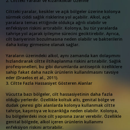
2. Ciltteki Yaralar ve Kızarıklıklar Üzerine
Ciltteki yaralar, kesikler ve açık bölgeler üzerine kolonya
sürmek ciddi sağlık risklerine yol açabilir. Alkol, açık
yaralara temas ettiğinde oldukça ağrılı olabilir ve
enfeksiyon riskini artırabilir. Kolonya, bu tür yaralarda
tahrişe yol açarak iyileşme sürecini geciktirebilir. Ayrıca,
cilt bariyerinin bozulmasına neden olabilir ve bakterilerin
daha kolay girmesine olanak sağlar.
Yaraların üzerindeki alkol, aynı zamanda kan dolaşımını
hızlandırarak ciltte iltihaplanma riskini artırabilir. Sağlık
profesyonelleri, bu gibi durumlarda antiseptik özelliklere
sahip fakat daha nazik ürünlerin kullanılmasını tavsiye
eder (Draelos et al., 2011).
3. Ciltte Fazla Hassasiyet Gösteren Alanlar
Vücutta bazı bölgeler, cilt hassasiyetinin daha fazla
olduğu yerlerdir. Özellikle koltuk altı, genital bölge ve
dudak çevresi gibi alanlarda kolonya kullanmak ciltte
tahrişe, kaşıntıya ve kızarıklığa neden olabilir. Kolonya,
bu bölgelerdeki ince cilt yapısına zarar verebilir. Özellikle
genital bölgede, alkol içeren ürünlerin kullanımı
enfeksiyon riskini artırabilir.