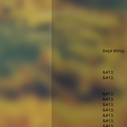
Başa dönüş
&#13;
&#13;
&#13;
&#13;
&#13;
&#13;
&#13;
&#13;
&#13;