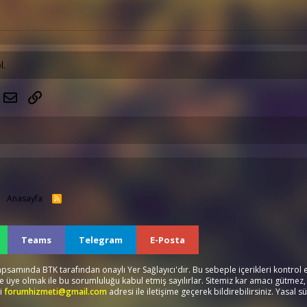
l.
hatsApp
E-posta
Link
Anasayfa
R
S
S
Teams
Telegram
E-Posta
apsamında BTK tarafından onaylı Yer Sağlayıcı'dır. Bu sebeple içerikleri kontro
e üye olmak ile bu sorumluluğu kabul etmiş sayılırlar. Sitemiz kar amacı gütmez,
i
forumhizmeti@gmail.com
adresi ile iletişime geçerek bildirebilirsiniz. Yasal sü