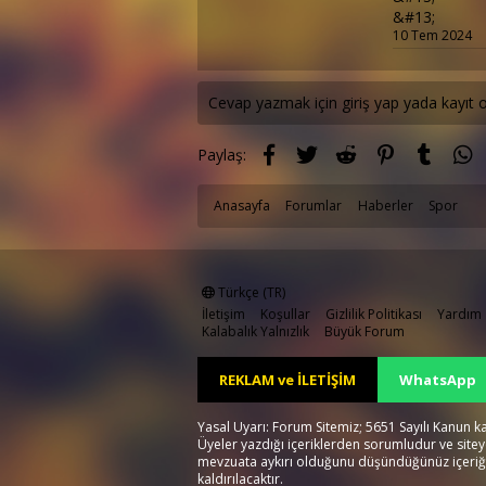
&#13;
10 Tem 2024
Cevap yazmak için giriş yap yada kayıt o
Facebook
Twitter
Reddit
Pinterest
Tumblr
W
Paylaş:
Anasayfa
Forumlar
Haberler
Spor
Türkçe (TR)
İletişim
Koşullar
Gizlilik Politikası
Yardım
Kalabalık Yalnızlık
Büyük Forum
REKLAM ve İLETİŞİM
WhatsApp
Yasal Uyarı: Forum Sitemiz; 5651 Sayılı Kanun k
Üyeler yazdığı içeriklerden sorumludur ve sitey
mevzuata aykırı olduğunu düşündüğünüz içeriğ
kaldırılacaktır.