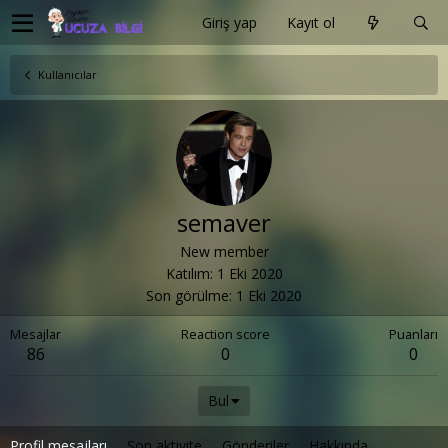
Giriş yap
Kayıt ol
Kullanıcılar
semaver
New member
Katılım
1 Eki 2020
Son görülme
1 Eki 2020
Mesajlar
Reaction score
Puanları
86
0
0
Bul
Profil mesajları
Son aktivite
Gönderiler
Hakkında