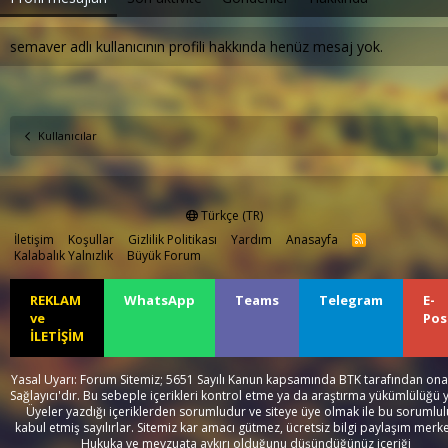
semaver adlı kullanıcının profili hakkında henüz mesaj yok.
Kullanıcılar
Türkçe (TR)
İletişim
Koşullar
Gizlilik Politikası
Yardım
Anasayfa
R
S
Kalabalık Yalnızlık
Büyük Forum
S
REKLAM
WhatsApp
Teams
Telegram
E-
ve
Pos
İLETİŞİM
Yasal Uyarı: Forum Sitemiz; 5651 Sayılı Kanun kapsamında BTK tarafından onay
Sağlayıcı'dır. Bu sebeple içerikleri kontrol etme ya da araştırma yükümlülüğü 
Üyeler yazdığı içeriklerden sorumludur ve siteye üye olmak ile bu sorumlu
kabul etmiş sayılırlar. Sitemiz kar amacı gütmez, ücretsiz bilgi paylaşım merke
Hukuka ve mevzuata aykırı olduğunu düşündüğünüz içeriği