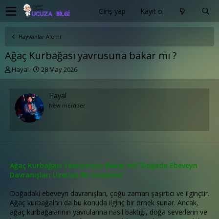
Giriş yap
Kayıt ol
Hayvanlar Alemi
Ağaç Kurbağası yavrusuna bakar mı ?
K
B
Hayal
28 May 2026
o
a
n
ş
u
l
Hayal
y
a
New member
u
n
b
g
a
ı
ş
ç
l
t
a
a
Ağaç Kurbağası Yavrularına Bakar mı? Doğada Ebeveyn
t
r
Davranışları Üzerine Bir İnceleme
a
i
n
h
i
Doğadaki ebeveyn davranışları, çoğu zaman şaşırtıcı ve ilginçtir.
Ağaç kurbağaları da bu konuda ilginç bir örnek sunar. Ancak,
ağaç kurbağalarının yavrularına nasıl baktığı, doğa severlerin ve