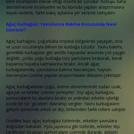
bilim insanlarının merak ettiği önemli bir sorudur. Konuyu daha
derinlemesine inceleyelim ve bu konuda yapılan araştırmalara
dayalı verilerle, farklı bakış açılarına yer vererek tartışalım.
Ağaç Kurbağası: Yavrularına Bakma Konusunda Nasıl
Davranır?
Ağaç kurbağası, çoğunlukla tropikal bölgelerde yaşayan, ince
ve uzun vücutlarıyla bilinen bir kurbağa türüdür. Yavru bakımı,
genellikle kurbağalar gibi amfibi hayvanlar arasında çok yaygın
değildir, çünkü çoğu kurbağa türü yavrularını bırakarak, kendi
başlarına hayatta kalmalarına bırakır. Ancak ağaç
kurbağalarında, yavrularına bakma davranışları, hayvan
davranışları üzerine yapılan araştırmaların dikkatini çekmiştir.
Ağaç kurbağalarının çoğu, üreme dönemlerinde sudan uzak,
ağaçlar ve bitkiler üzerine yerleşirler. Dişi ağaç kurbağası,
yumurtalarını bu alanlara bırakır ve ardından erkekle işbirliği
içinde bir tür 'gözetim' davranışı sergiler. Yavru kurbağaların
gelişim sürecinde erkek ve dişi, birbirinden farklı rollere sahiptir.
Özellikle bazı ağaç kurbağası türlerinde, erkekler yavrulara
doğrudan bakabilir.
Hyla japonica
gibi türlerde, erkekler dişi
tarafından bırakılan yumurtaların üzerinde durarak, gelişim