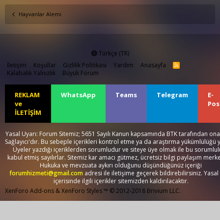
Hayvanlar Alemi
Türkçe (TR)
İletişim
Koşullar
Gizlilik Politikası
Yardım
Anasayfa
R
S
Kalabalık Yalnızlık
Büyük Forum
S
REKLAM
WhatsApp
Teams
Telegram
E-
ve
Pos
İLETİŞİM
Yasal Uyarı: Forum Sitemiz; 5651 Sayılı Kanun kapsamında BTK tarafından onay
Sağlayıcı'dır. Bu sebeple içerikleri kontrol etme ya da araştırma yükümlülüğü 
Üyeler yazdığı içeriklerden sorumludur ve siteye üye olmak ile bu sorumlu
kabul etmiş sayılırlar. Sitemiz kar amacı gütmez, ücretsiz bilgi paylaşım merke
Hukuka ve mevzuata aykırı olduğunu düşündüğünüz içeriği
forumhizmeti@gmail.com
adresi ile iletişime geçerek bildirebilirsiniz. Yasal
içerisinde ilgili içerikler sitemizden kaldırılacaktır.
XenForo Add-ons
&
XenForo Styles
™ © 2012-2018 Brivium LLC.