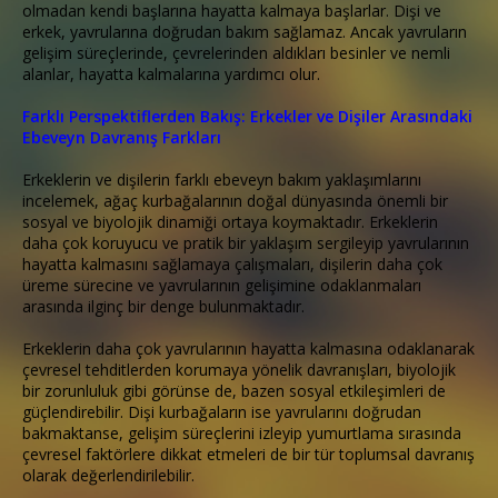
olmadan kendi başlarına hayatta kalmaya başlarlar. Dişi ve
erkek, yavrularına doğrudan bakım sağlamaz. Ancak yavruların
gelişim süreçlerinde, çevrelerinden aldıkları besinler ve nemli
alanlar, hayatta kalmalarına yardımcı olur.
Farklı Perspektiflerden Bakış: Erkekler ve Dişiler Arasındaki
Ebeveyn Davranış Farkları
Erkeklerin ve dişilerin farklı ebeveyn bakım yaklaşımlarını
incelemek, ağaç kurbağalarının doğal dünyasında önemli bir
sosyal ve biyolojik dinamiği ortaya koymaktadır. Erkeklerin
daha çok koruyucu ve pratik bir yaklaşım sergileyip yavrularının
hayatta kalmasını sağlamaya çalışmaları, dişilerin daha çok
üreme sürecine ve yavrularının gelişimine odaklanmaları
arasında ilginç bir denge bulunmaktadır.
Erkeklerin daha çok yavrularının hayatta kalmasına odaklanarak
çevresel tehditlerden korumaya yönelik davranışları, biyolojik
bir zorunluluk gibi görünse de, bazen sosyal etkileşimleri de
güçlendirebilir. Dişi kurbağaların ise yavrularını doğrudan
bakmaktanse, gelişim süreçlerini izleyip yumurtlama sırasında
çevresel faktörlere dikkat etmeleri de bir tür toplumsal davranış
olarak değerlendirilebilir.