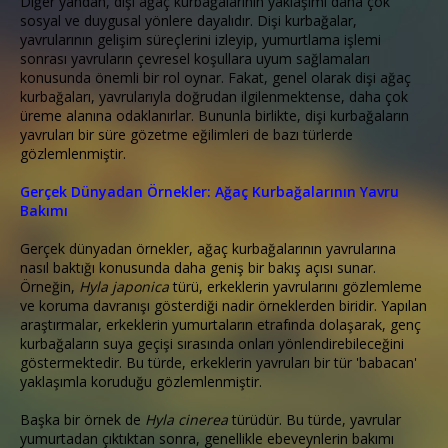
Diğer yandan, dişi ağaç kurbağalarının yaklaşımı daha çok
sosyal ve duygusal yönlere dayalıdır. Dişi kurbağalar,
yavrularının gelişim süreçlerini izleyip, yumurtlama işlemi
sonrası yavruların çevresel koşullara uyum sağlamaları
konusunda önemli bir rol oynar. Fakat, genel olarak dişi ağaç
kurbağaları, yavrularıyla doğrudan ilgilenmektense, daha çok
üreme alanına odaklanırlar. Bununla birlikte, dişi kurbağaların
yavruları bir süre gözetme eğilimleri de bazı türlerde
gözlemlenmiştir.
Gerçek Dünyadan Örnekler: Ağaç Kurbağalarının Yavru
Bakımı
Gerçek dünyadan örnekler, ağaç kurbağalarının yavrularına
nasıl baktığı konusunda daha geniş bir bakış açısı sunar.
Örneğin,
Hyla japonica
türü, erkeklerin yavrularını gözlemleme
ve koruma davranışı gösterdiği nadir örneklerden biridir. Yapılan
araştırmalar, erkeklerin yumurtaların etrafında dolaşarak, genç
kurbağaların suya geçişi sırasında onları yönlendirebileceğini
göstermektedir. Bu türde, erkeklerin yavruları bir tür 'babacan'
yaklaşımla koruduğu gözlemlenmiştir.
Başka bir örnek de
Hyla cinerea
türüdür. Bu türde, yavrular
yumurtadan çıktıktan sonra, genellikle ebeveynlerin bakımı