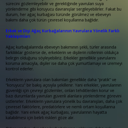
sürecini gözlemleyebilir ve gerektiğinde yavruları suya
yönlendirme gibi koruyucu davranışlar sergileyebilirler. Fakat bu
durum, her ağaç kurbağası türünde görülmez ve ebeveyn
bakımı daha çok türün çevresel koşullarına bağlıdır.
Erkek ve Dişi Ağaç Kurbağalarının Yavrulara Yönelik Farklı
Yaklaşımları
Ağaç kurbağalarında ebeveyn bakımının şekli, türler arasında
farklılıklar gösterse de, erkeklerin ve dişilerin rollerinin oldukça
belirgin olduğunu söyleyebiliriz. Erkekler genellikle yavrularını
koruma amacıyla, dişiler ise daha çok yumurtlamayı ve üremeyi
kontrol ederler.
Erkeklerin yavrulara olan bakımları genellikle daha “pratik” ve
“koruyucu” bir bakış açısıyla şekillenir. Yani erkekler, yavrularının
güvenliği için çevreyi gözlemler, onları tehditlerden korur ve
bazı durumlarda yavruları güvenli alanlara yönlendirme görevini
üstlenirler. Erkeklerin yavrulara yönelik bu davranışları, daha çok
çevresel faktörlere, predatörlere ve nemli ortam koşullarına
bağlıdır. Yani erkek ağaç kurbağası, yavrularının hayatta
kalabilmesi için belirli riskleri göze alır.