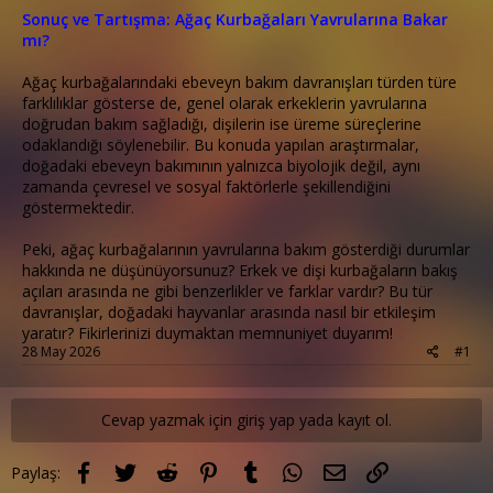
Sonuç ve Tartışma: Ağaç Kurbağaları Yavrularına Bakar
mı?
Ağaç kurbağalarındaki ebeveyn bakım davranışları türden türe
farklılıklar gösterse de, genel olarak erkeklerin yavrularına
doğrudan bakım sağladığı, dişilerin ise üreme süreçlerine
odaklandığı söylenebilir. Bu konuda yapılan araştırmalar,
doğadaki ebeveyn bakımının yalnızca biyolojik değil, aynı
zamanda çevresel ve sosyal faktörlerle şekillendiğini
göstermektedir.
Peki, ağaç kurbağalarının yavrularına bakım gösterdiği durumlar
hakkında ne düşünüyorsunuz? Erkek ve dişi kurbağaların bakış
açıları arasında ne gibi benzerlikler ve farklar vardır? Bu tür
davranışlar, doğadaki hayvanlar arasında nasıl bir etkileşim
yaratır? Fikirlerinizi duymaktan memnuniyet duyarım!
28 May 2026
#1
Cevap yazmak için giriş yap yada kayıt ol.
Facebook
Twitter
Reddit
Pinterest
Tumblr
WhatsApp
E-posta
Link
Paylaş: