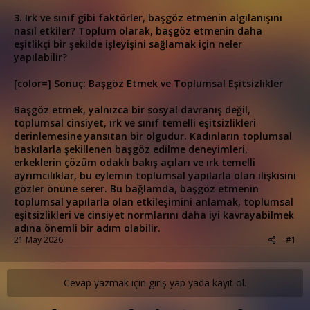
3. Irk ve sınıf gibi faktörler, başgöz etmenin algılanışını
nasıl etkiler? Toplum olarak, başgöz etmenin daha
eşitlikçi bir şekilde işleyişini sağlamak için neler
yapılabilir?
[color=] Sonuç: Başgöz Etmek ve Toplumsal Eşitsizlikler
Başgöz etmek, yalnızca bir sosyal davranış değil,
toplumsal cinsiyet, ırk ve sınıf temelli eşitsizlikleri
derinlemesine yansıtan bir olgudur. Kadınların toplumsal
baskılarla şekillenen başgöz edilme deneyimleri,
erkeklerin çözüm odaklı bakış açıları ve ırk temelli
ayrımcılıklar, bu eylemin toplumsal yapılarla olan ilişkisini
gözler önüne serer. Bu bağlamda, başgöz etmenin
toplumsal yapılarla olan etkileşimini anlamak, toplumsal
eşitsizlikleri ve cinsiyet normlarını daha iyi kavrayabilmek
adına önemli bir adım olabilir.
21 May 2026
#1
Cevap yazmak için giriş yap yada kayıt ol.