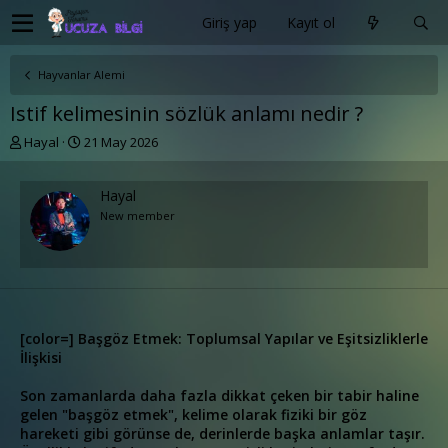
Giriş yap
Kayıt ol
Hayvanlar Alemi
Istif kelimesinin sözlük anlamı nedir ?
K
B
Hayal
21 May 2026
o
a
n
ş
u
l
Hayal
y
a
New member
u
n
b
g
a
ı
ş
ç
l
t
a
a
[color=] Başgöz Etmek: Toplumsal Yapılar ve Eşitsizliklerle
t
r
İlişkisi
a
i
n
h
i
Son zamanlarda daha fazla dikkat çeken bir tabir haline
gelen "başgöz etmek", kelime olarak fiziki bir göz
hareketi gibi görünse de, derinlerde başka anlamlar taşır.