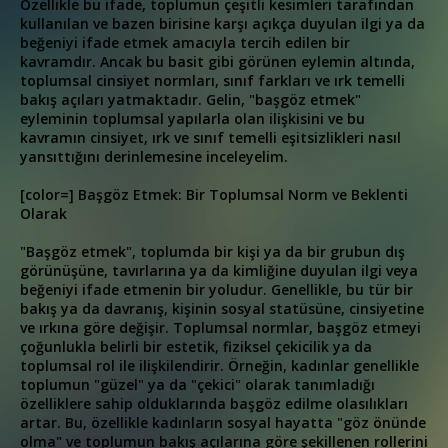
Özellikle bu ifade, toplumun çeşitli kesimleri tarafından
kullanılan ve bazen birisine karşı açıkça duyulan ilgi ya da
beğeniyi ifade etmek amacıyla tercih edilen bir
kavramdır. Ancak bu basit gibi görünen eylemin altında,
toplumsal cinsiyet normları, sınıf farkları ve ırk temelli
bakış açıları yatmaktadır. Gelin, "başgöz etmek"
eyleminin toplumsal yapılarla olan ilişkisini ve bu
kavramın cinsiyet, ırk ve sınıf temelli eşitsizlikleri nasıl
yansıttığını derinlemesine inceleyelim.
[color=] Başgöz Etmek: Bir Toplumsal Norm ve Beklenti
Olarak
"Başgöz etmek", toplumda bir kişi ya da bir grubun dış
görünüşüne, tavırlarına ya da kimliğine duyulan ilgi veya
beğeniyi ifade etmenin bir yoludur. Genellikle, bu tür bir
bakış ya da davranış, kişinin sosyal statüsüne, cinsiyetine
ve ırkına göre değişir. Toplumsal normlar, başgöz etmeyi
çoğunlukla belirli bir estetik, fiziksel çekicilik ya da
toplumsal rol ile ilişkilendirir. Örneğin, kadınlar genellikle
toplumun "güzel" ya da "çekici" olarak tanımladığı
özelliklere sahip olduklarında başgöz edilme olasılıkları
artar. Bu, özellikle kadınların sosyal hayatta "göz önünde
olma" ve toplumun bakış açılarına göre şekillenen rollerini