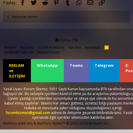
Facebook
Twitter
Reddit
Pinterest
Tumblr
WhatsApp
E-posta
Link
Paylaş:
Hayvanlar Alemi
Türkçe (TR)
İletişim
Koşullar
Gizlilik Politikası
Yardım
Anasayfa
R
S
Kalabalık Yalnızlık
Büyük Forum
S
REKLAM
WhatsApp
Teams
Telegram
E-
ve
Pos
İLETİŞİM
Yasal Uyarı: Forum Sitemiz; 5651 Sayılı Kanun kapsamında BTK tarafından onay
Sağlayıcı'dır. Bu sebeple içerikleri kontrol etme ya da araştırma yükümlülüğü 
Üyeler yazdığı içeriklerden sorumludur ve siteye üye olmak ile bu sorumlu
kabul etmiş sayılırlar. Sitemiz kar amacı gütmez, ücretsiz bilgi paylaşım merke
Hukuka ve mevzuata aykırı olduğunu düşündüğünüz içeriği
forumhizmeti@gmail.com
adresi ile iletişime geçerek bildirebilirsiniz. Yasal
içerisinde ilgili içerikler sitemizden kaldırılacaktır.
XenForo Add-ons
&
XenForo Styles
™ © 2012-2018 Brivium LLC.