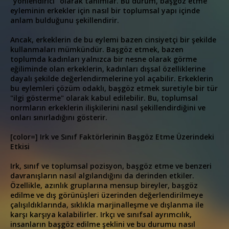
"yönlendirici" olarak tanımlar. Bu durum, başgöz etme
eyleminin erkekler için nasıl bir toplumsal yapı içinde
anlam bulduğunu şekillendirir.
Ancak, erkeklerin de bu eylemi bazen cinsiyetçi bir şekilde
kullanmaları mümkündür. Başgöz etmek, bazen
toplumda kadınları yalnızca bir nesne olarak görme
eğiliminde olan erkeklerin, kadınları dışsal özelliklerine
dayalı şekilde değerlendirmelerine yol açabilir. Erkeklerin
bu eylemleri çözüm odaklı, başgöz etmek suretiyle bir tür
"ilgi gösterme" olarak kabul edilebilir. Bu, toplumsal
normların erkeklerin ilişkilerini nasıl şekillendirdiğini ve
onları sınırladığını gösterir.
[color=] Irk ve Sınıf Faktörlerinin Başgöz Etme Üzerindeki
Etkisi
Irk, sınıf ve toplumsal pozisyon, başgöz etme ve benzeri
davranışların nasıl algılandığını da derinden etkiler.
Özellikle, azınlık gruplarına mensup bireyler, başgöz
edilme ve dış görünüşleri üzerinden değerlendirilmeye
çalışıldıklarında, sıklıkla marjinalleşme ve dışlanma ile
karşı karşıya kalabilirler. Irkçı ve sınıfsal ayrımcılık,
insanların başgöz edilme şeklini ve bu durumu nasıl