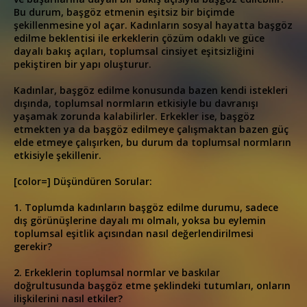
Bu durum, başgöz etmenin eşitsiz bir biçimde
şekillenmesine yol açar. Kadınların sosyal hayatta başgöz
edilme beklentisi ile erkeklerin çözüm odaklı ve güce
dayalı bakış açıları, toplumsal cinsiyet eşitsizliğini
pekiştiren bir yapı oluşturur.
Kadınlar, başgöz edilme konusunda bazen kendi istekleri
dışında, toplumsal normların etkisiyle bu davranışı
yaşamak zorunda kalabilirler. Erkekler ise, başgöz
etmekten ya da başgöz edilmeye çalışmaktan bazen güç
elde etmeye çalışırken, bu durum da toplumsal normların
etkisiyle şekillenir.
[color=] Düşündüren Sorular:
1. Toplumda kadınların başgöz edilme durumu, sadece
dış görünüşlerine dayalı mı olmalı, yoksa bu eylemin
toplumsal eşitlik açısından nasıl değerlendirilmesi
gerekir?
2. Erkeklerin toplumsal normlar ve baskılar
doğrultusunda başgöz etme şeklindeki tutumları, onların
ilişkilerini nasıl etkiler?