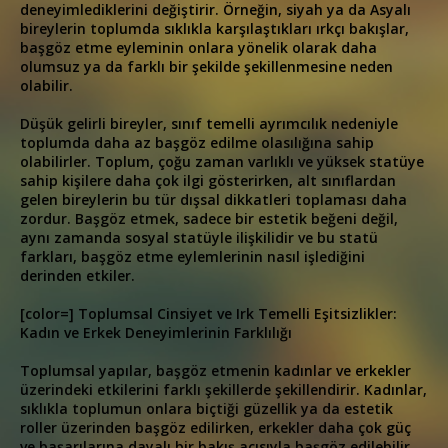
deneyimlediklerini değiştirir. Örneğin, siyah ya da Asyalı
bireylerin toplumda sıklıkla karşılaştıkları ırkçı bakışlar,
başgöz etme eyleminin onlara yönelik olarak daha
olumsuz ya da farklı bir şekilde şekillenmesine neden
olabilir.
Düşük gelirli bireyler, sınıf temelli ayrımcılık nedeniyle
toplumda daha az başgöz edilme olasılığına sahip
olabilirler. Toplum, çoğu zaman varlıklı ve yüksek statüye
sahip kişilere daha çok ilgi gösterirken, alt sınıflardan
gelen bireylerin bu tür dışsal dikkatleri toplaması daha
zordur. Başgöz etmek, sadece bir estetik beğeni değil,
aynı zamanda sosyal statüyle ilişkilidir ve bu statü
farkları, başgöz etme eylemlerinin nasıl işlediğini
derinden etkiler.
[color=] Toplumsal Cinsiyet ve Irk Temelli Eşitsizlikler:
Kadın ve Erkek Deneyimlerinin Farklılığı
Toplumsal yapılar, başgöz etmenin kadınlar ve erkekler
üzerindeki etkilerini farklı şekillerde şekillendirir. Kadınlar,
sıklıkla toplumun onlara biçtiği güzellik ya da estetik
roller üzerinden başgöz edilirken, erkekler daha çok güç
ve başarılarına dayalı bir bakış açısıyla başgöz edilebilir.