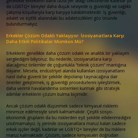
genellikle erkeklerin daha fazla yer aldığı sektörlerde kadınlar ya
da LGBTQ+ bireyler daha düşük seviyede iş güvenliği ve sağlıklı
çalışma koşullarıyla karşı karşıya kalabilmektedir. İş güvenliği,
adalet ve eşitlik alanındaki bu adaletsizlikleri göz önünde
bulundurmalıyız.
Erkekler Çözüm Odaklı Yaklaşıyor: İzosiyanatlara Karşı
Daha Etkili Politikalar Mümkün Mü?
Erkeklerin genellikle daha çözüm odaklı ve analitik bir yaklaşım
sergilediğini biliyoruz. Bu nedenle, izosiyanatlara karşı
alacağımız önlemler de çoğunlukla “teknik çözüm” mantığına
dayanır. Mesela, endüstriyel alanda kullanılan izosiyanatların
nasıl daha güvenli bir şekilde depolanıp taşınacağına dair
öneriler geliştirmek, iş güvenliği prosedürlerini iyileştirmek,
daha verimli havalandırma sistemleri kurmak gibi stratejik
adımlar erkeklerin çözüm bulma biçimidir.
Ancak çözüm odaklı düşünmek sadece kimyasal risklerin
minimize edilmesiyle sınırlı kalmamalıdır. Çeşitli sosyo-
ekonomik grupların da bu risklerden eşit şekilde etkilenmediğini
unutmamalıyız. İş yerinde izosiyanatlara maruz kalan sadece
erkek işçiler değil, kadınlar ve LGBTQ+ bireyler de bu risklere
maruz kalmaktadır. Çözüm, sadece kimyasalın doğrudan