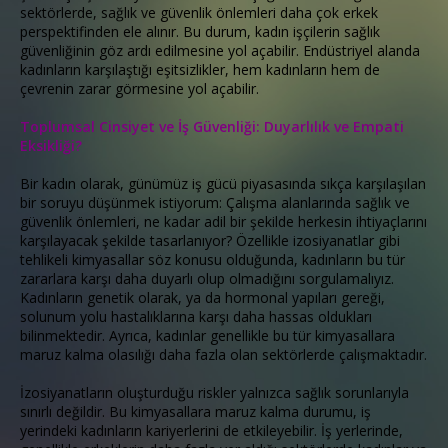
sektörlerde, sağlık ve güvenlik önlemleri daha çok erkek
perspektifinden ele alınır. Bu durum, kadın işçilerin sağlık
güvenliğinin göz ardı edilmesine yol açabilir. Endüstriyel alanda
kadınların karşılaştığı eşitsizlikler, hem kadınların hem de
çevrenin zarar görmesine yol açabilir.
Toplumsal Cinsiyet ve İş Güvenliği: Duyarlılık ve Empati
Eksikliği?
Bir kadın olarak, günümüz iş gücü piyasasında sıkça karşılaşılan
bir soruyu düşünmek istiyorum: Çalışma alanlarında sağlık ve
güvenlik önlemleri, ne kadar adil bir şekilde herkesin ihtiyaçlarını
karşılayacak şekilde tasarlanıyor? Özellikle izosiyanatlar gibi
tehlikeli kimyasallar söz konusu olduğunda, kadınların bu tür
zararlara karşı daha duyarlı olup olmadığını sorgulamalıyız.
Kadınların genetik olarak, ya da hormonal yapıları gereği,
solunum yolu hastalıklarına karşı daha hassas oldukları
bilinmektedir. Ayrıca, kadınlar genellikle bu tür kimyasallara
maruz kalma olasılığı daha fazla olan sektörlerde çalışmaktadır.
İzosiyanatların oluşturduğu riskler yalnızca sağlık sorunlarıyla
sınırlı değildir. Bu kimyasallara maruz kalma durumu, iş
yerindeki kadınların kariyerlerini de etkileyebilir. İş yerlerinde,