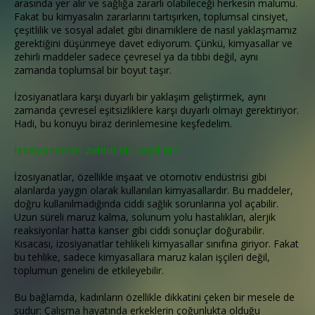
arasında yer alır ve sağlığa zararlı olabileceği herkesin malumu.
Fakat bu kimyasalın zararlarını tartışırken, toplumsal cinsiyet,
çeşitlilik ve sosyal adalet gibi dinamiklere de nasıl yaklaşmamız
gerektiğini düşünmeye davet ediyorum. Çünkü, kimyasallar ve
zehirli maddeler sadece çevresel ya da tıbbi değil, aynı
zamanda toplumsal bir boyut taşır.
İzosiyanatlara karşı duyarlı bir yaklaşım geliştirmek, aynı
zamanda çevresel eşitsizliklere karşı duyarlı olmayı gerektiriyor.
Hadi, bu konuyu biraz derinlemesine keşfedelim.
İzosiyanatlar: Zehirli Mi, Değil Mi?
İzosiyanatlar, özellikle inşaat ve otomotiv endüstrisi gibi
alanlarda yaygın olarak kullanılan kimyasallardır. Bu maddeler,
doğru kullanılmadığında ciddi sağlık sorunlarına yol açabilir.
Uzun süreli maruz kalma, solunum yolu hastalıkları, alerjik
reaksiyonlar hatta kanser gibi ciddi sonuçlar doğurabilir.
Kısacası, izosiyanatlar tehlikeli kimyasallar sınıfına giriyor. Fakat
bu tehlike, sadece kimyasallara maruz kalan işçileri değil,
toplumun genelini de etkileyebilir.
Bu bağlamda, kadınların özellikle dikkatini çeken bir mesele de
şudur: Çalışma hayatında erkeklerin çoğunlukta olduğu