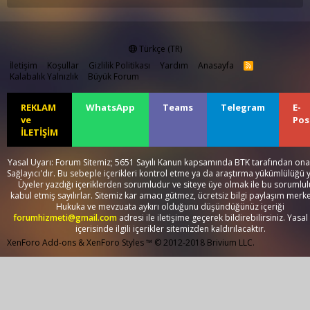
Türkçe (TR)
İletişim
Koşullar
Gizlilik Politikası
Yardım
Anasayfa
R
S
Kalabalık Yalnızlık
Büyük Forum
S
REKLAM
WhatsApp
Teams
Telegram
E-
ve
Pos
İLETİŞİM
Yasal Uyarı: Forum Sitemiz; 5651 Sayılı Kanun kapsamında BTK tarafından onay
Sağlayıcı'dır. Bu sebeple içerikleri kontrol etme ya da araştırma yükümlülüğü 
Üyeler yazdığı içeriklerden sorumludur ve siteye üye olmak ile bu sorumlu
kabul etmiş sayılırlar. Sitemiz kar amacı gütmez, ücretsiz bilgi paylaşım merke
Hukuka ve mevzuata aykırı olduğunu düşündüğünüz içeriği
forumhizmeti@gmail.com
adresi ile iletişime geçerek bildirebilirsiniz. Yasal
içerisinde ilgili içerikler sitemizden kaldırılacaktır.
XenForo Add-ons
&
XenForo Styles
™ © 2012-2018 Brivium LLC.