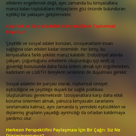
etkilerini engellemek değil, aynı zamanda bu kimyasallara
maruz kalan toplulukların ihtiyaçlarını göz önünde bulunduran
eşitlikçi bir yaklaşım geliştirmektir.
Çeşitlilik ve Sosyal Adalet: Kimyasalların Toplumsal
Boyutları
Çeşitlilik ve sosyal adalet konuları, izosiyanatların insan
sağlığına olan etkileri kadar önemlidir. Her birey, bu
kimyasallara farklı şekilde maruz kalabilir. Endüstriyel alanda
çalışan, çoğunluğunu erkeklerin oluşturduğu işçi sınıfı, iş
güvenliği konusunda daha fazla önlem almak için örgütlenirken,
kadınların ve LGBTİ+ bireylerin seslerinin de duyulması gerekir.
Sosyal adaletin bir parçası olarak, toplumsal cinsiyet
eşitsizliğine ve çeşitliliğe duyarlı bir sağlık politikası
oluşturulması gerekmektedir. İzosiyanatlara karşı daha etkili
koruma önlemleri almak, yalnızca kimyasalın zararlarını
sınırlamakla kalmaz, aynı zamanda iş yerindeki eşitsizlikleri ve
dışlanmış grupların yaşadığı ayrımcılığı da ortadan kaldırmaya
yardımcı olur.
Herkesin Perspektifini Paylaşması İçin Bir Çağrı: Siz Ne
Düşünüyorsunuz?