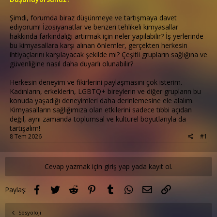
Şimdi, forumda biraz düşünmeye ve tartışmaya davet
ediyorum! İzosiyanatlar ve benzeri tehlikeli kimyasallar
hakkında farkındalığı artırmak için neler yapılabilir? İş yerlerinde
bu kimyasallara karşı alınan önlemler, gerçekten herkesin
ihtiyaçlarını karşılayacak şekilde mi? Çeşitli grupların sağlığına ve
güvenliğine nasıl daha duyarlı olunabilir?
Herkesin deneyim ve fikirlerini paylaşmasını çok isterim.
Kadınların, erkeklerin, LGBTQ+ bireylerin ve diğer grupların bu
konuda yaşadığı deneyimleri daha derinlemesine ele alalım.
Kimyasalların sağlığımıza olan etkilerini sadece tıbbi açıdan
değil, aynı zamanda toplumsal ve kültürel boyutlarıyla da
tartışalım!
8 Tem 2026
#1
Cevap yazmak için giriş yap yada kayıt ol.
Facebook
Twitter
Reddit
Pinterest
Tumblr
WhatsApp
E-posta
Link
Paylaş:
Sosyoloji