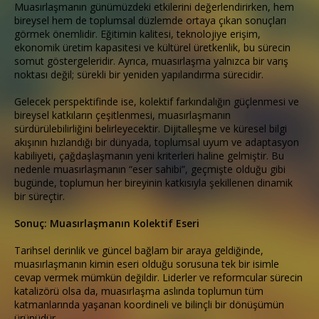
Muasırlaşmanın günümüzdeki etkilerini değerlendirirken, hem
bireysel hem de toplumsal düzlemde ortaya çıkan sonuçları
görmek önemlidir. Eğitimin kalitesi, teknolojiye erişim,
ekonomik üretim kapasitesi ve kültürel üretkenlik, bu sürecin
somut göstergeleridir. Ayrıca, muasırlaşma yalnızca bir varış
noktası değil; sürekli bir yeniden yapılandırma sürecidir.
Gelecek perspektifinde ise, kolektif farkındalığın güçlenmesi ve
bireysel katkıların çeşitlenmesi, muasırlaşmanın
sürdürülebilirliğini belirleyecektir. Dijitalleşme ve küresel bilgi
akışının hızlandığı bir dünyada, toplumsal uyum ve adaptasyon
kabiliyeti, çağdaşlaşmanın yeni kriterleri haline gelmiştir. Bu
nedenle muasırlaşmanın “eser sahibi”, geçmişte olduğu gibi
bugünde, toplumun her bireyinin katkısıyla şekillenen dinamik
bir süreçtir.
Sonuç: Muasırlaşmanın Kolektif Eseri
Tarihsel derinlik ve güncel bağlam bir araya geldiğinde,
muasırlaşmanın kimin eseri olduğu sorusuna tek bir isimle
cevap vermek mümkün değildir. Liderler ve reformcular sürecin
katalizörü olsa da, muasırlaşma aslında toplumun tüm
katmanlarında yaşanan koordineli ve bilinçli bir dönüşümün
ürünüdür.