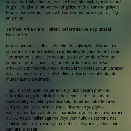
soruyu sormak, sadece geçmişe bakmak değil, aynı zamanda
bugünle bağlantılı bir perspektif geliştirmek anlamına geliyor:
Muasırlaşma kimin eseri ve bu sürecin günümüz için taşıdığı
anlam ne?
Tarihsel Arka Plan: Fikirler, Reformlar ve Toplumsal
Hareketler
Muasırlaşmanın tarihsel kökenine baktığımızda, Osmanlı’nın
son dönemlerinde başlayan modernleşme çabaları öne çıkar.
Tanzimat ve Islahat Fermanları, teknik anlamda reformları
gündeme getirdi; hukuk, eğitim ve ordu alanlarında Batı
örnekleri benimsendi. Ancak burada kritik nokta şudur: yalnızca
yasalar veya kurumlar değişti diye toplum otomatik olarak
muasırlaşmış sayılmazdı.
Toplumun zihniyeti, değerleri ve günlük yaşam pratikleri,
reformların uygulanabilirliğini belirleyen temel unsurlardı.
Gazetecilik perspektifiyle bakarsak, dönemin haberlerini ve
tartışmalarını takip etmek, muasırlaşmanın yüzeydeki
yansımalarından çok, derin dinamiklerini anlamamıza yardımcı
olur. Örneğin, halkın eğitime veya yeni hukuk sistemine nasıl
tepki verdiği, reformların gerçek etkisini ölçmek için kritik bir
veri niteliğindedir.