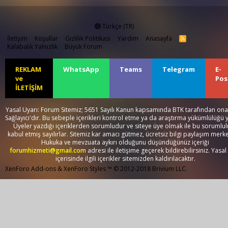
Türkçe (TR)
İletişim
Koşullar
Gizlilik Politikası
Yardım
Anasayfa
R
S
Kalabalık Yalnızlık
Büyük Forum
S
REKLAM
WhatsApp
Teams
Telegram
E-
ve
Pos
İLETİŞİM
Yasal Uyarı: Forum Sitemiz; 5651 Sayılı Kanun kapsamında BTK tarafından onay
Sağlayıcı'dır. Bu sebeple içerikleri kontrol etme ya da araştırma yükümlülüğü 
Üyeler yazdığı içeriklerden sorumludur ve siteye üye olmak ile bu sorumlu
kabul etmiş sayılırlar. Sitemiz kar amacı gütmez, ücretsiz bilgi paylaşım merke
Hukuka ve mevzuata aykırı olduğunu düşündüğünüz içeriği
forumhizmeti@gmail.com
adresi ile iletişime geçerek bildirebilirsiniz. Yasal
içerisinde ilgili içerikler sitemizden kaldırılacaktır.
XenForo Add-ons
&
XenForo Styles
™ © 2012-2018 Brivium LLC.