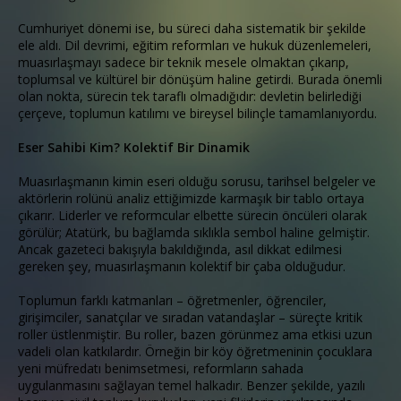
Cumhuriyet dönemi ise, bu süreci daha sistematik bir şekilde
ele aldı. Dil devrimi, eğitim reformları ve hukuk düzenlemeleri,
muasırlaşmayı sadece bir teknik mesele olmaktan çıkarıp,
toplumsal ve kültürel bir dönüşüm haline getirdi. Burada önemli
olan nokta, sürecin tek taraflı olmadığıdır: devletin belirlediği
çerçeve, toplumun katılımı ve bireysel bilinçle tamamlanıyordu.
Eser Sahibi Kim? Kolektif Bir Dinamik
Muasırlaşmanın kimin eseri olduğu sorusu, tarihsel belgeler ve
aktörlerin rolünü analiz ettiğimizde karmaşık bir tablo ortaya
çıkarır. Liderler ve reformcular elbette sürecin öncüleri olarak
görülür; Atatürk, bu bağlamda sıklıkla sembol haline gelmiştir.
Ancak gazeteci bakışıyla bakıldığında, asıl dikkat edilmesi
gereken şey, muasırlaşmanın kolektif bir çaba olduğudur.
Toplumun farklı katmanları – öğretmenler, öğrenciler,
girişimciler, sanatçılar ve sıradan vatandaşlar – süreçte kritik
roller üstlenmiştir. Bu roller, bazen görünmez ama etkisi uzun
vadeli olan katkılardır. Örneğin bir köy öğretmeninin çocuklara
yeni müfredatı benimsetmesi, reformların sahada
uygulanmasını sağlayan temel halkadır. Benzer şekilde, yazılı