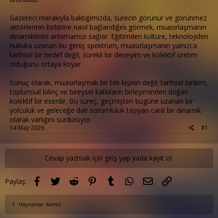
Gazeteci merakıyla baktığımızda, sürecin görünür ve görünmez
aktörlerinin birbirine nasıl bağlandığını görmek, muasırlaşmanın
dinamiklerini anlamamızı sağlar. Eğitimden kültüre, teknolojiden
hukuka uzanan bu geniş spektrum, muasırlaşmanın yalnızca
tarihsel bir hedef değil, sürekli bir deneyim ve kolektif üretim
olduğunu ortaya koyar.
Sonuç olarak, muasırlaşmak bir tek kişinin değil; tarihsel birikim,
toplumsal bilinç ve bireysel katkıların birleşiminden doğan
kolektif bir eserdir. Bu süreç, geçmişten bugüne uzanan bir
yolculuk ve geleceğe dair sorumluluk taşıyan canlı bir dinamik
olarak varlığını sürdürüyor.
14 May 2026
#1
Cevap yazmak için giriş yap yada kayıt ol.
Facebook
Twitter
Reddit
Pinterest
Tumblr
WhatsApp
E-posta
Link
Paylaş:
Hayvanlar Alemi