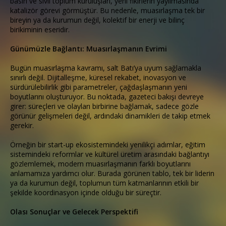
basın ve sivil toplum kuruluşları, yeni fikirlerin yayılmasında
katalizör görevi görmüştür. Bu nedenle, muasırlaşma tek bir
bireyin ya da kurumun değil, kolektif bir enerji ve bilinç
birikiminin eseridir.
Günümüzle Bağlantı: Muasırlaşmanın Evrimi
Bugün muasırlaşma kavramı, salt Batı’ya uyum sağlamakla
sınırlı değil. Dijitalleşme, küresel rekabet, inovasyon ve
sürdürülebilirlik gibi parametreler, çağdaşlaşmanın yeni
boyutlarını oluşturuyor. Bu noktada, gazeteci bakışı devreye
girer: süreçleri ve olayları birbirine bağlamak, sadece gözle
görünür gelişmeleri değil, ardındaki dinamikleri de takip etmek
gerekir.
Örneğin bir start-up ekosistemindeki yenilikçi adımlar, eğitim
sistemindeki reformlar ve kültürel üretim arasındaki bağlantıyı
gözlemlemek, modern muasırlaşmanın farklı boyutlarını
anlamamıza yardımcı olur. Burada görünen tablo, tek bir liderin
ya da kurumun değil, toplumun tüm katmanlarının etkili bir
şekilde koordinasyon içinde olduğu bir süreçtir.
Olası Sonuçlar ve Gelecek Perspektifi