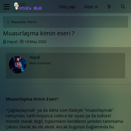
Giriş yap
Kayıt ol
Hayvanlar Alemi
Muasırlaşma kimin eseri ?
K
B
Hayal
14 May 2026
o
a
n
ş
u
l
Hayal
y
a
New member
u
n
b
g
a
ı
ş
ç
l
t
a
a
Muasırlaşma Kimin Eseri?
t
r
a
i
n
h
“Çağdaşlaşmak” ya da daha özel ifadeyle “muasırlaşmak”
i
tartışması, tarih boyunca sadece bir siyasi ya da kültürel
mesele olarak değil, toplumların kendilerini yeniden tanımlama
çabası olarak da ele alındı. Ancak bugünün bağlamında bu