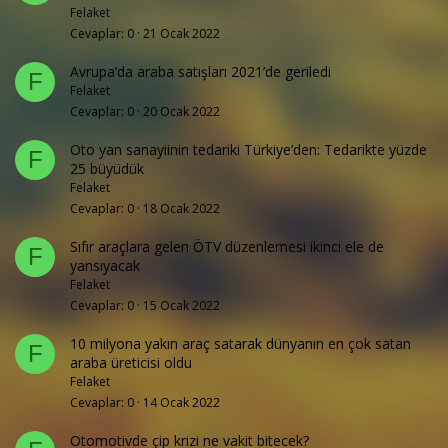
Felaket
Cevaplar
0
21 Ocak 2022
Avrupa’da araba satışları 2021’de geriledi
F
Felaket
Cevaplar
0
20 Ocak 2022
Oto yan sanayiinin tedariki Türkiye’den: Tedarikte yüzde
F
25 büyüdük
Felaket
Cevaplar
0
18 Ocak 2022
Sıfır araçlara gelen ÖTV düzenlemesi ikinci ele de
F
yansıyacak
Felaket
Cevaplar
0
15 Ocak 2022
10 milyona yakın araç satarak dünyanın en çok satan
F
araba üreticisi oldu
Felaket
Cevaplar
0
14 Ocak 2022
Otomotivde çip krizi ne vakit bitecek?