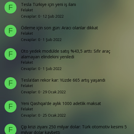
Tesla Türkiye için yeni iş ilanı
F
Felaket
Cevaplar
0
12 Şub 2022
Ödeme için son gün: Aracı olanlar dikkat
F
Felaket
Cevaplar
0
1 Şub 2022
Oto yedek modülde satış %43,5 arttı: Sıfır araç
F
alamayan elindekini yeniledi
Felaket
Cevaplar
0
1 Şub 2022
Tesla’dan rekor kar: Yüzde 665 artış yaşandı
F
Felaket
Cevaplar
0
29 Ocak 2022
Yeni Qashqai’de aylık 1000 adetlik maksat
F
Felaket
Cevaplar
0
25 Ocak 2022
Çip krizi ziyanı 250 milyar dolar: Türk otomotiv kesimi 5
F
milyar dolar kaybetti