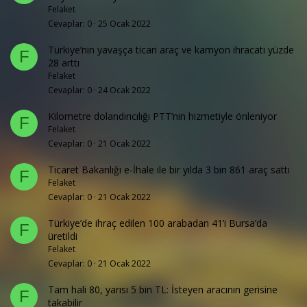
Felaket
Cevaplar
0
25 Ocak 2022
Türkiye’nin yavaşça ticari araç ve kamyon ihracatı yüzde
F
28 arttı
Felaket
Cevaplar
0
24 Ocak 2022
Kilometre dolandırıcılığı PTT’nin hizmetiyle önleniyor
F
Felaket
Cevaplar
0
21 Ocak 2022
Ticaret Bakanlığı e-İhale ile bir yılda 3 bin 861 araç sattı
F
Felaket
Cevaplar
0
21 Ocak 2022
Türkiye’de ihraç edilen 100 arabadan 41’i Bursa’da
F
üretildi
Felaket
Cevaplar
0
21 Ocak 2022
Tam hali 80, yarısı 5 bin TL: İsteyen aracının gerisine
F
takabilir