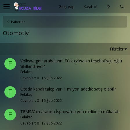
Giriş yap
Kayıt ol
Haberler
Otomotiv
Filtreler
Volkswagen arabalarını Türk çalışanın teşebbüsçü oğlu
F
‘akıllandırıyor’
Felaket
Cevaplar
0
16 Şub 2022
Otoda kapalı talep var: 1 milyon adetlik satış olabilir
F
Felaket
Cevaplar
0
16 Şub 2022
TEMSA’nın aracına İspanya’da yılın midibüsü mükafatı
F
Felaket
Cevaplar
0
12 Şub 2022