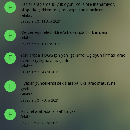
Hacizli araçlarda büyük oyun: Polis bile inanamıyor,
F
otoparka çekilen araçlara yaptıkları inanılmaz
Felaket
Cevaplar
0
11 Ara 2021
Mercedes’in elektrikli eActros’unda Türk imzası
F
Felaket
Cevaplar
0
10 Ara 2021
Yerli araba TOGG için yeni gelişme: Üç oyun firması araç
F
üzerine çalışmaya başladı
Felaket
Cevaplar
0
9 Ara 2021
Fiyatlar güncellendi sekiz araba lüks araç statüsüne
F
geçti
Felaket
Cevaplar
0
7 Ara 2021
İkinci el arabada ‘al sat’ furyası
F
Felaket
Cevaplar
0
7 Ara 2021