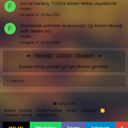
Gürcan Karakaş: TOGG’a isteyen herkes ulaşabilecek
F
Felaket
Cevaplar
0
23 Kas 2021
Otomotivde üretimleri durdurmuştu: Çip krizinin biteceği
F
tarihi deklare etti
Felaket
Cevaplar
0
22 Kas 2021
First
Last
Önceki
3 of 10
Sonraki
Buraya mesaj yazmak için üye olmanız gereklidir.
Haberler
Türkçe (TR)
İletişim
Koşullar
Gizlilik Politikası
Yardım
Anasayfa
R
S
Kalabalık Yalnızlık
Büyük Forum
S
REKLAM
WhatsApp
Teams
Telegram
E-