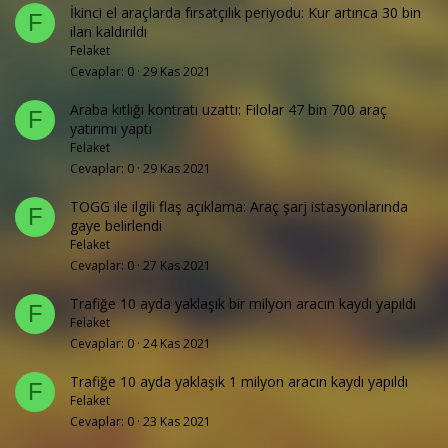
İkinci el araçlarda fırsatçılık periyodu: Kur artınca 30 bin
F
ilan kaldırıldı
Felaket
Cevaplar
0
29 Kas 2021
Araba kıtlığı kontratı uzattı: Filolar 47 bin 700 araç
F
yatırımı yaptı
Felaket
Cevaplar
0
29 Kas 2021
TOGG ile ilgili flaş açıklama: Araç şarj istasyonlarında
F
gaye belirlendi
Felaket
Cevaplar
0
27 Kas 2021
Trafiğe 10 ayda yaklaşık bir milyon aracın kaydı yapıldı
F
Felaket
Cevaplar
0
24 Kas 2021
Trafiğe 10 ayda yaklaşık 1 milyon aracın kaydı yapıldı
F
Felaket
Cevaplar
0
23 Kas 2021