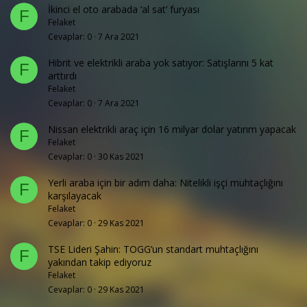
İkinci el oto arabada ‘al sat’ furyası
F
Felaket
Cevaplar
0
7 Ara 2021
Hibrit ve elektrikli araba yok satıyor: Satışlarını 5 kat
F
arttırdı
Felaket
Cevaplar
0
7 Ara 2021
Nissan elektrikli araç için 16 milyar dolar yatırım yapacak
F
Felaket
Cevaplar
0
30 Kas 2021
Yerli araba için bir adım daha: Nitelikli işçi muhtaçlığını
F
karşılayacak
Felaket
Cevaplar
0
29 Kas 2021
TSE Lideri Şahin: TOGG’un standart muhtaçlığını
F
yakından takip ediyoruz
Felaket
Cevaplar
0
29 Kas 2021