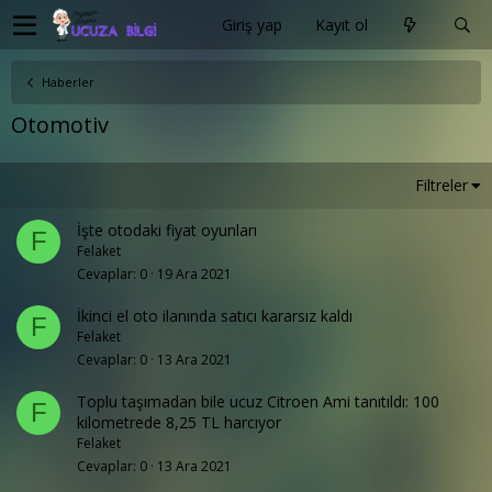
Giriş yap
Kayıt ol
Haberler
Otomotiv
Filtreler
İşte otodaki fiyat oyunları
F
Felaket
Cevaplar
0
19 Ara 2021
İkinci el oto ilanında satıcı kararsız kaldı
F
Felaket
Cevaplar
0
13 Ara 2021
Toplu taşımadan bile ucuz Citroen Ami tanıtıldı: 100
F
kilometrede 8,25 TL harcıyor
Felaket
Cevaplar
0
13 Ara 2021