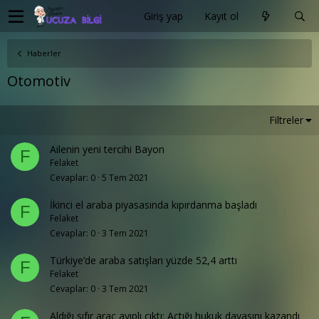
Giriş yap
Kayıt ol
Haberler
Otomotiv
Filtreler
Ailenin yeni tercihi Bayon
F
Felaket
Cevaplar
0
5 Tem 2021
İkinci el araba piyasasında kıpırdanma başladı
F
Felaket
Cevaplar
0
3 Tem 2021
Türkiye’de araba satışları yüzde 52,4 arttı
F
Felaket
Cevaplar
0
3 Tem 2021
Aldığı sıfır araç ayıplı çıktı: Açtığı hukuk davasını kazandı