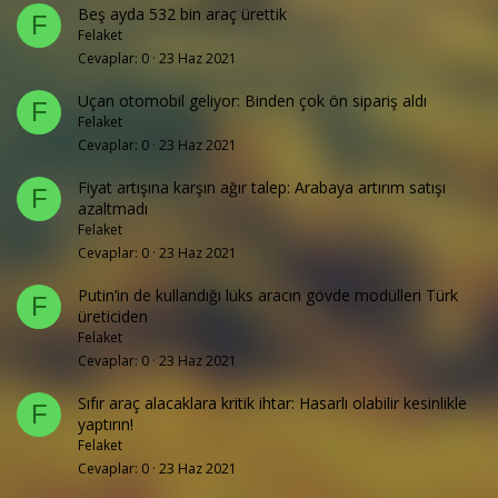
Beş ayda 532 bin araç ürettik
F
Felaket
Cevaplar
0
23 Haz 2021
Uçan otomobil geliyor: Binden çok ön sipariş aldı
F
Felaket
Cevaplar
0
23 Haz 2021
Fiyat artışına karşın ağır talep: Arabaya artırım satışı
F
azaltmadı
Felaket
Cevaplar
0
23 Haz 2021
Putin’in de kullandığı lüks aracın gövde modülleri Türk
F
üreticiden
Felaket
Cevaplar
0
23 Haz 2021
Sıfır araç alacaklara kritik ihtar: Hasarlı olabilir kesinlikle
F
yaptırın!
Felaket
Cevaplar
0
23 Haz 2021