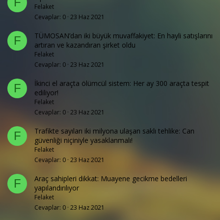
F
Felaket
Cevaplar
0
23 Haz 2021
TÜMOSAN’dan iki büyük muvaffakiyet: En hayli satışlarını
F
artıran ve kazandıran şirket oldu
Felaket
Cevaplar
0
23 Haz 2021
İkinci el araçta ölümcül sistem: Her ay 300 araçta tespit
F
ediliyor!
Felaket
Cevaplar
0
23 Haz 2021
Trafikte sayıları iki milyona ulaşan saklı tehlike: Can
F
güvenliği niçiniyle yasaklanmalı!
Felaket
Cevaplar
0
23 Haz 2021
Araç sahipleri dikkat: Muayene gecikme bedelleri
F
yapılandırılıyor
Felaket
Cevaplar
0
23 Haz 2021