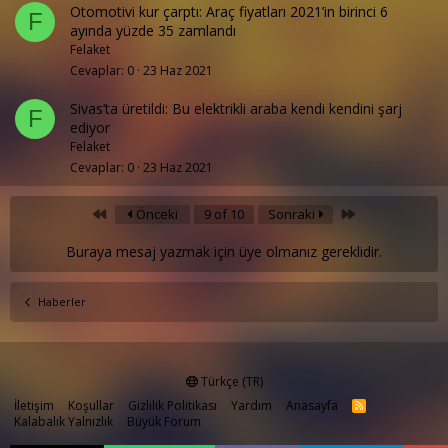
Otomotivi kur çarptı: Araç fiyatları 2021’in birinci 6
F
ayında yüzde 35 zamlandı
Felaket
Cevaplar
0
23 Haz 2021
Sivas’ta üretildi: Bu elektrikli araba kendi kendini şarj
F
ediyor
Felaket
Cevaplar
0
23 Haz 2021
First
Last
Önceki
9 of 10
Sonraki
Buraya mesaj yazmak için üye olmanız gereklidir.
Haberler
Türkçe (TR)
İletişim
Koşullar
Gizlilik Politikası
Yardım
Anasayfa
R
S
Kalabalık Yalnızlık
Büyük Forum
S