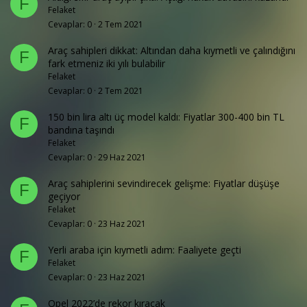
F
Felaket
Cevaplar
0
2 Tem 2021
Araç sahipleri dikkat: Altından daha kıymetli ve çalındığını
F
fark etmeniz iki yılı bulabilir
Felaket
Cevaplar
0
2 Tem 2021
150 bin lira altı üç model kaldı: Fiyatlar 300-400 bin TL
F
bandına taşındı
Felaket
Cevaplar
0
29 Haz 2021
Araç sahiplerini sevindirecek gelişme: Fiyatlar düşüşe
F
geçiyor
Felaket
Cevaplar
0
23 Haz 2021
Yerli araba için kıymetli adım: Faaliyete geçti
F
Felaket
Cevaplar
0
23 Haz 2021
Opel 2022’de rekor kıracak